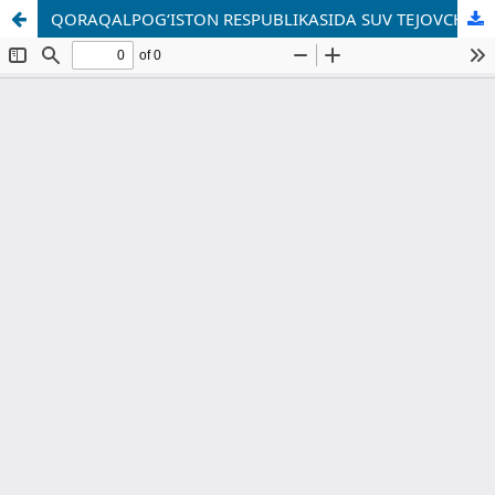
QORAQALPOG‘ISTON RESPUBLIKASIDA SUV TEJOVCHI TEXNOLOGIYALARNI JORIY ETISHNI DAVLAT TOMONIDAN MOLIYAVIY QO‘LLABQUVVATLASHNI TAKOMILLASHTIRISH