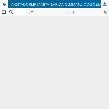
AKSIYADORLIK JAMIYATLARIDA QIMMATLI QOG‘OZLAR BILAN OPERATSIYALARNI TAKOMILLASHTIRISH