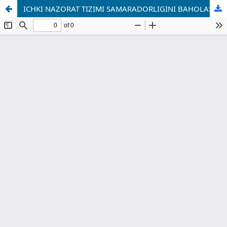
ICHKI NAZORAT TIZIMI SAMARADORLIGINI BAHOLASHNING INTEGRATSIYALASHGAN METODIKASI