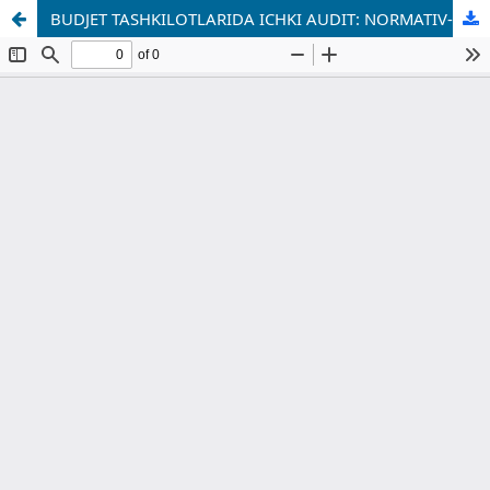
BUDJET TASHKILOTLARIDA ICHKI AUDIT: NORMATIV-HUQUQIY ASOS, MUAMMOLAR VA TAKOMILLASHTIRISH YO‘NALISHLARI