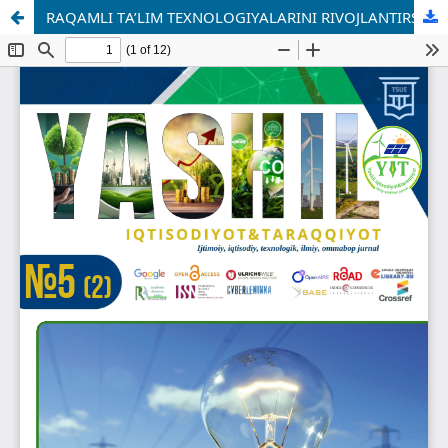
RАQАMLI TА’LIM TEXNОLОGIYАLАRINI RIVОJLАNTIRSH MАRKАZIDА ICHKI АUDIT TIZIMINI TАSHIL ETISH АMАLIYОTI