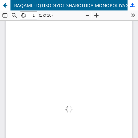
RAQAMLI IQTISODIYOT SHAROITIDA MONOPOLIYAGA QARSHI SIYOSATNI TAKOMILLASHTIRISH YO‘NALISHLARI