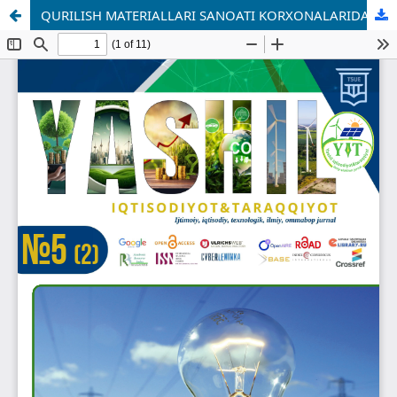
QURILISH MATERIALLARI SANOATI KORXONALARIDA ISHLAB CHIQARISH TANNARXINI PASAYTIRISHNING IQTISODIY MEXANIZMLARI