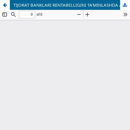
TIJORAT BANKLARI RENTABELLIGINI TA’MINLASHDA AKTIVLAR VA REGULYATIV KAPITALNING O‘RNI