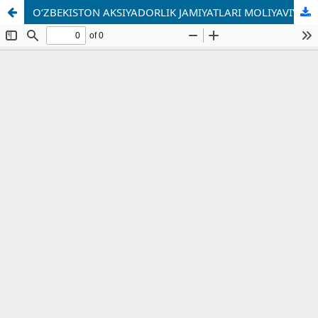
O‘ZBEKISTON AKSIYADORLIK JAMIYATLARI MOLIYAVIY KOEFFITSIYENTLARI TAHLILI