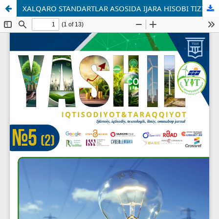
XALQARO STANDARTLAR ASOSIDA IJARA HISOBI TIZIMINI TAKOMILLASHTIRISH MASALALARI