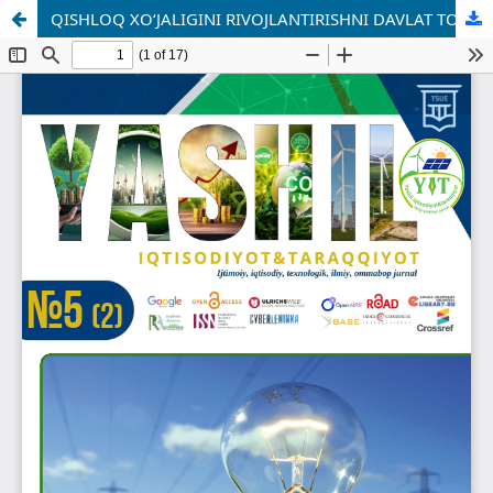
QISHLOQ XOʻJALIGINI RIVOJLANTIRISHNI DAVLAT TOMONIDAN TARTIBGA SOLISHNING XORIJIY DAVLATLAR ILG‘OR TAJRIBALARI VA ULARNI MAMLAKATIMIZDA QO‘LLASH IMKONIYATLARI