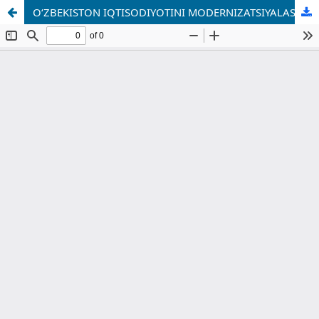
O‘ZBEKISTON IQTISODIYOTINI MODERNIZATSIYALASH SHAROITIDA REAL SEKTOR KORXONALARINING ROLI VA RIVOJLANISH ISTIQBOLLARI