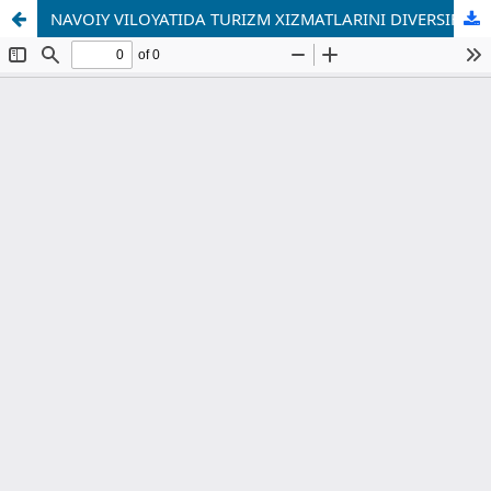
NAVOIY VILOYATIDA TURIZM XIZMATLARINI DIVERSIFIKATSIYA QILISH