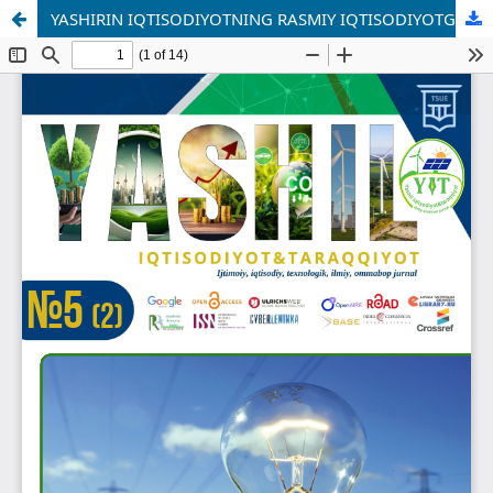
YASHIRIN IQTISODIYOTNING RASMIY IQTISODIYOTGA TA’SIRINI BAHOLASH MUAMMOLARI