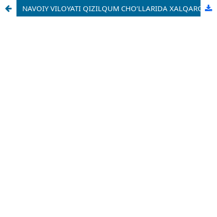
NAVOIY VILOYATI QIZILQUM CHO‘LLARIDA XALQARO TURIZMNI TASHKIL QILISH VA RIVOJLANTIRISHNING STRATEGIK YO‘NALISHLARI