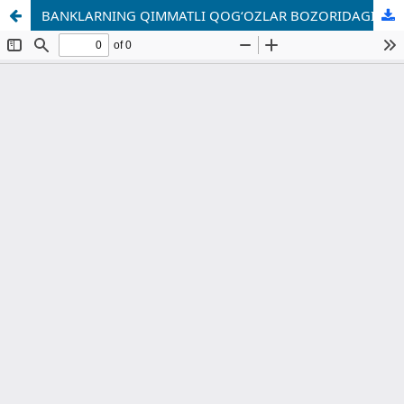
BANKLARNING QIMMATLI QOG‘OZLAR BOZORIDAGI OPERATSIYALARI BILAN BOG‘LIQ MUAMMOLARI VA ULARNING YECHIMLARI