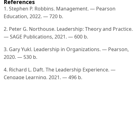
References
1. Stephen P. Robbins. Management. — Pearson
Education, 2022. — 720 b.
2. Peter G. Northouse. Leadership: Theory and Practice.
— SAGE Publications, 2021. — 600 b.
3. Gary Yukl. Leadership in Organizations. — Pearson,
2020. — 530 b.
4. Richard L. Daft. The Leadership Experience. —
Cengage Learning, 2021. — 496 b.
5. Peter Drucker. Management Challenges for the 21st
Century. — HarperBusiness, 2020. — 224 b.
6. Bernard M. Bass, Ruth Bass. The Bass Handbook of
Leadership: Theory, Research, and Managerial
Applications. —