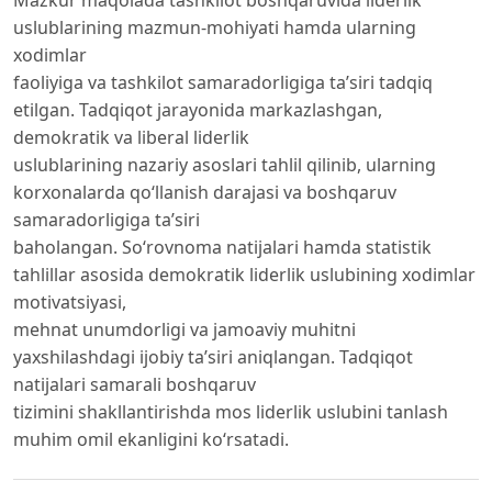
Mazkur maqolada tashkilot boshqaruvida liderlik
uslublarining mazmun-mohiyati hamda ularning
xodimlar
faoliyiga va tashkilot samaradorligiga ta’siri tadqiq
etilgan. Tadqiqot jarayonida markazlashgan,
demokratik va liberal liderlik
uslublarining nazariy asoslari tahlil qilinib, ularning
korxonalarda qo‘llanish darajasi va boshqaruv
samaradorligiga ta’siri
baholangan. So‘rovnoma natijalari hamda statistik
tahlillar asosida demokratik liderlik uslubining xodimlar
motivatsiyasi,
mehnat unumdorligi va jamoaviy muhitni
yaxshilashdagi ijobiy ta’siri aniqlangan. Tadqiqot
natijalari samarali boshqaruv
tizimini shakllantirishda mos liderlik uslubini tanlash
muhim omil ekanligini ko‘rsatadi.