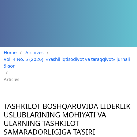
Home
/
Archives
/
Vol. 4 No. 5 (2026): «Yashil iqtisodiyot va taraqqiyot» jurnali
5-son
/
Articles
TASHKILOT BOSHQARUVIDA LIDERLIK
USLUBLARINING MOHIYATI VA
ULARNING TASHKILOT
SAMARADORLIGIGA TA’SIRI