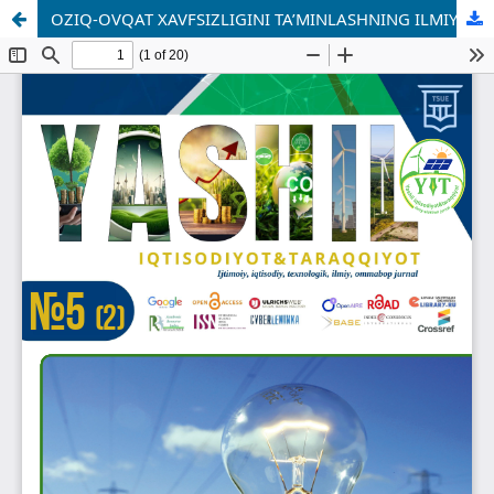
OZIQ-OVQAT XAVFSIZLIGINI TA’MINLASHNING ILMIY-NAZARIY KONSEPSIYASI