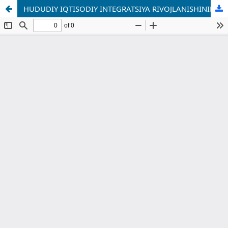
HUDUDIY IQTISODIY INTEGRATSIYA RIVOJLANISHINING XORIJIY TAJRIBASI VA MARKAZIY OSIYO MAMLAKATLARI UCHUN AHAMIYATI