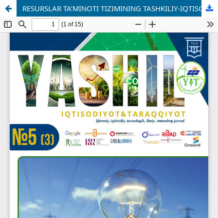
RESURSLAR TA’MINOTI TIZIMINING TASHKILIY-IQTISODIY XUSUSIYATLARI