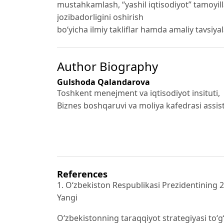
mustahkamlash, “yashil iqtisodiyot” tamoyilla
jozibadorligini oshirish
bo‘yicha ilmiy takliflar hamda amaliy tavsiyal
Author Biography
Gulshoda Qalandarova
Toshkent menejment va iqtisodiyot insituti,
Biznes boshqaruvi va moliya kafedrasi assis
References
1. O‘zbekiston Respublikasi Prezidentining 2
Yangi
O‘zbekistonning taraqqiyot strategiyasi to‘g