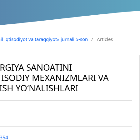
il iqtisodiyot va taraqqiyot» jurnali 5-son
/
Articles
RGIYA SANOATINI
TISODIY MEXANIZMLARI VA
SH YO‘NALISHLARI
5354