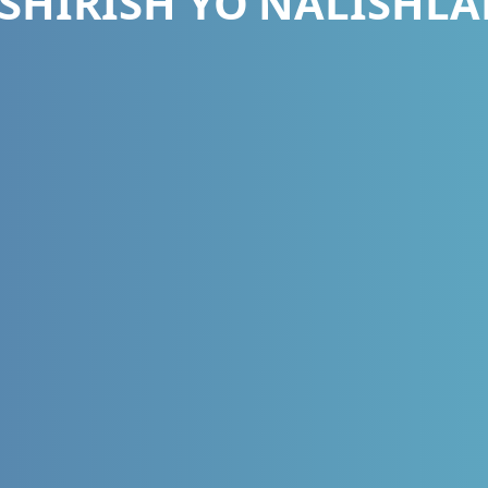
SHIRISH YO‘NALISHLA