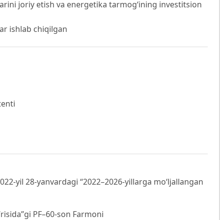
rini joriy etish va energetika tarmog‘ining investitsion
ar ishlab chiqilgan
tenti
022-yil 28-yanvardagi “2022–2026-yillarga mo‘ljallangan
‘risida”gi PF–60-son Farmoni