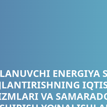
KLANUVCHI ENERGIYA 
JLANTIRISHNING IQTI
ZMLARI VA SAMARAD