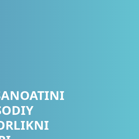
SANOATINI
SODIY
ORLIKNI