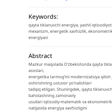
Keywords:
qayta tiklanuvchi energiya, yashil iqtisodiyo
mexanizm, energetik xavfsizlik, ekonometrik
energiyasi
Abstract
Mazkur maqolada O‘zbekistonda qayta tiklanu
asoslari,
energetika tarmog‘ini modernizatsiya qilish
oshirishning ustuvor yo‘nalishlari
tadqiq etilgan. Shuningdek, qayta tiklanuvc
baholashning zamonaviy
usullari iqtisodiy-matematik va ekonometrik
natijasida energiya xavfsizligini