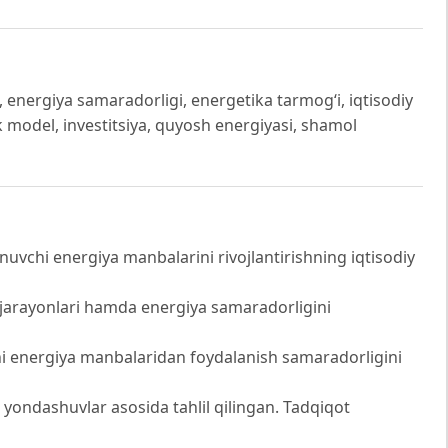
t, energiya samaradorligi, energetika tarmog‘i, iqtisodiy
 model, investitsiya, quyosh energiyasi, shamol
vchi energiya manbalarini rivojlantirishning iqtisodiy
 jarayonlari hamda energiya samaradorligini
hi energiya manbalaridan foydalanish samaradorligini
 yondashuvlar asosida tahlil qilingan. Tadqiqot