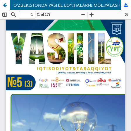
O‘ZBEKISTONDA YASHIL LOYIHALARNI MOLIYALASHTIRISHNI BOSHQARUV SAMARADORLIGI: HOLAT, MUAMMOLAR VA ISTIQBOLLAR