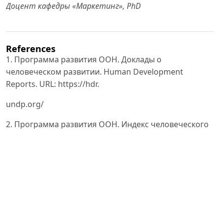
Доцент кафедры «Маркетинг», PhD
References
1. Программа развития ООН. Доклады о
человеческом развитии. Human Development
Reports. URL: https://hdr.
undp.org/
2. Программа развития ООН. Индекс человеческого
развития (ИЧР). Human Development Reports. URL:
https://
hdr.undp.org/data-center/human-development-index
3. Sen A. Development as Freedom. — New York: Alfred
A. Knopf, 1999.