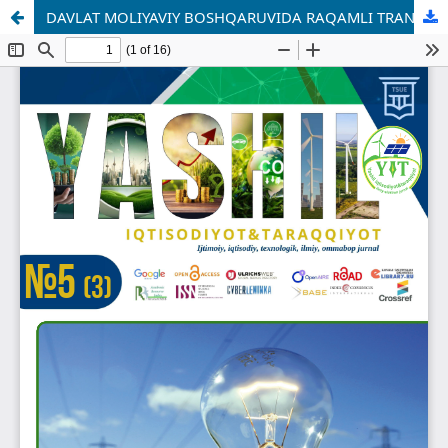
DAVLAT MOLIYAVIY BOSHQARUVIDA RAQAMLI TRANSFORMATSIYA: SUN’IY INTELLEKT VA BLOKCHEYN TEXNOLOGIYALARINING QO‘LLANILISHI.