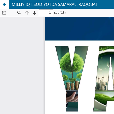
MILLIY IQTISODIYOTDA SAMARALI RAQOBAT