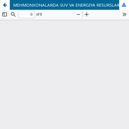
MEHMONXONALARDA SUV VA ENERGIYA RESURSLARINI BARQAROR BOSHQARISHNING TASHKILIY-IQTISODIY JIHATLARI