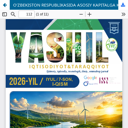
O‘ZBEKISTON RESPUBLIKASIDA ASOSIY KAPITALGA KIRITILGAN INVESTITSIYALAR MANBALARI RIVOJLANISHINING MINTAQAVIY XUSUSIYATLARI