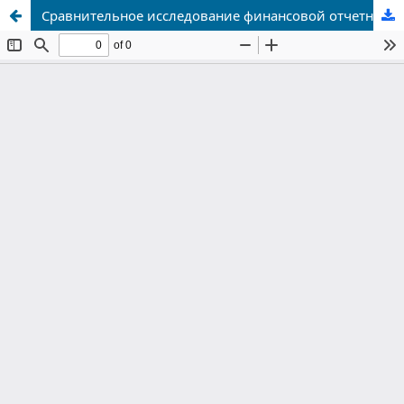
Сравнительное исследование финансовой отчетности, подготовленной в соответствии с мсфо и нсбу