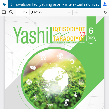
Innovatsion faoliyatning asosi – intelektual salohiyat