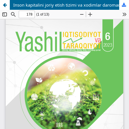
Inson kapitalini joriy etish tizimi va xodimlar daromadi o‘rtasidagi o‘zaro ta’sir tahlili