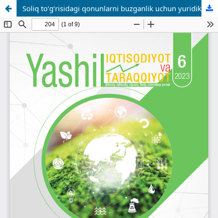
Soliq to‘g‘risidagi qonunlarni buzganlik uchun yuridik javobgarlikka tortishning huquqiy asoslari