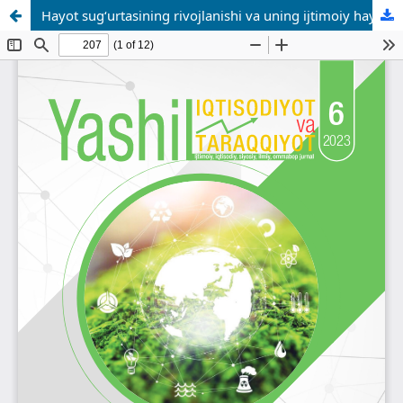
Hayot sug‘urtasining rivojlanishi va uning ijtimoiy hayotdagi o‘rni