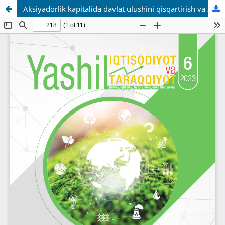
Aksiyadorlik kapitalida davlat ulushini qisqartirish va xususiylashtirish holati