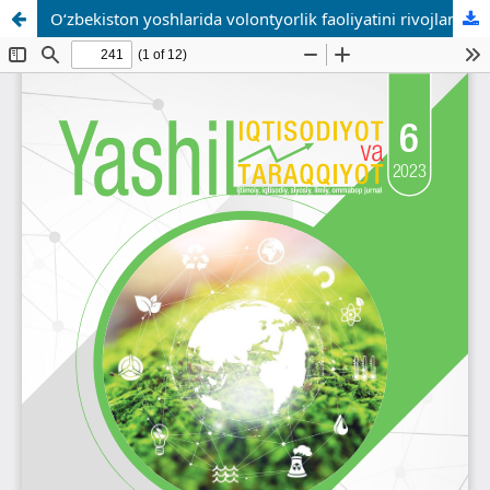
O‘zbekiston yoshlarida volontyorlik faoliyatini rivojlantirishning ijtimoiy-siyosiy va huquqiy mexanizmlari: jahon va mahalliy tajriba