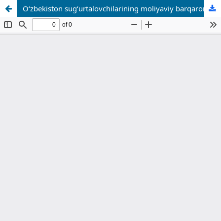
O‘zbekiston sug‘urtalovchilarining moliyaviy barqarorligini ta’minlashda qayta sug‘urtaning roli