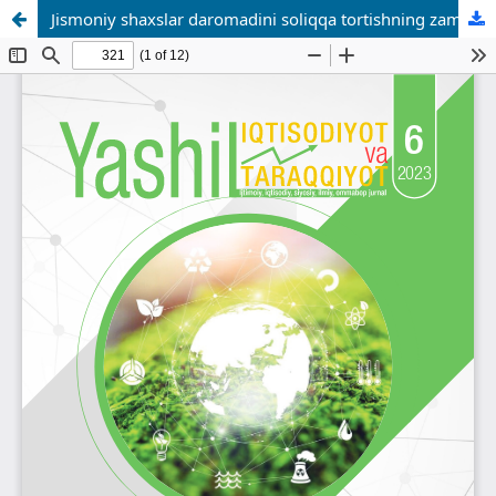
Jismoniy shaxslar daromadini soliqqa tortishning zamonaviy tendensiyalari