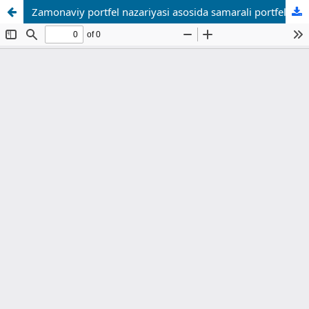
Zamonaviy portfel nazariyasi asosida samarali portfelni shakllantirish