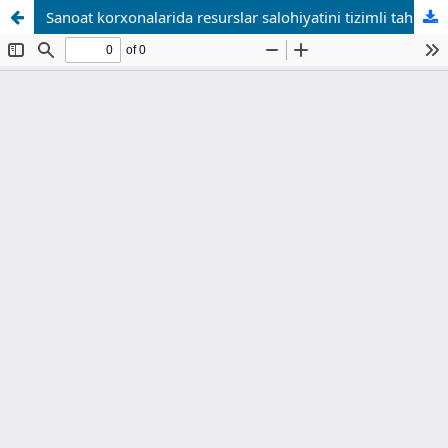
Sanoat korxonalarida resurslar salohiyatini tizimli tahlil qilish – korxonalarining iqtisodiy barqarorligini ta’minlash omili sifatida