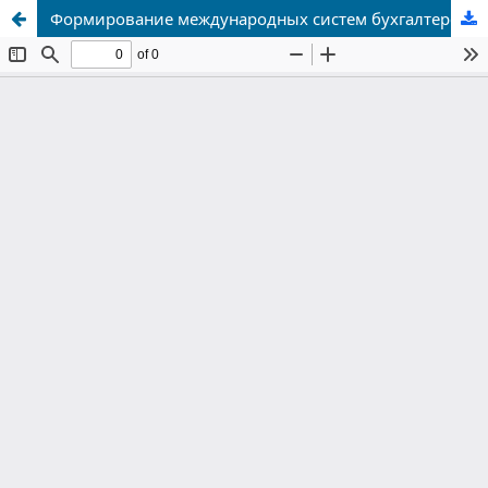
Формирование международных систем бухгалтерского учета в условиях глобализации экономики