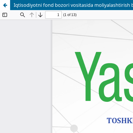
Iqtisodiyotni fond bozori vositasida moliyalashtirish 