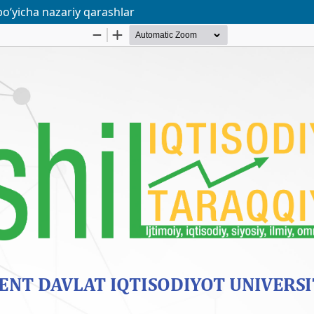
bo‘yicha nazariy qarashlar