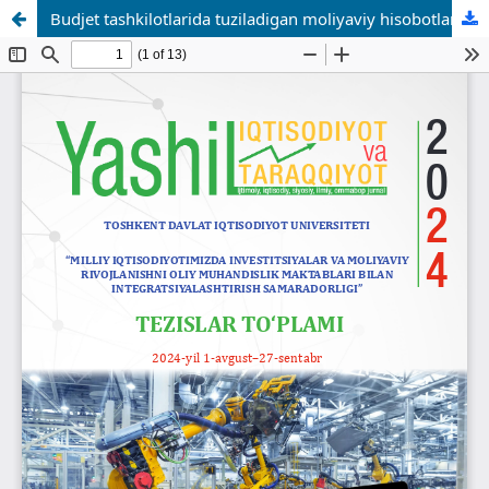
Budjet tashkilotlarida tuziladigan moliyaviy hisobotlarning axborot imkoniyatlarini kengaytirishning amaliy jihatlari