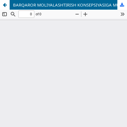
BARQAROR MOLIYALASHTIRISH KONSEPSIYASIGA MUVOFIQ “YASHIL” INVESTITSIYALARNI RIVOJLANTIRISH