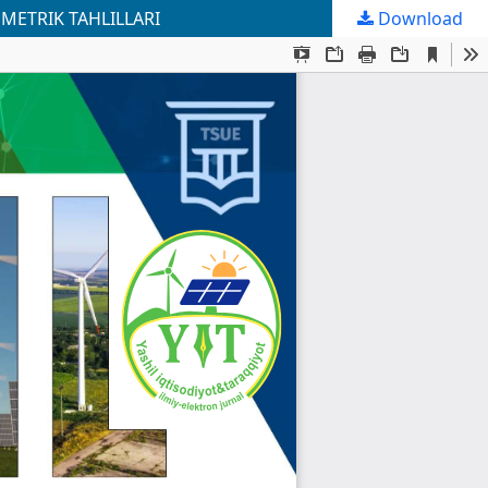
MЕTRIK TAHLILLАRI
Download