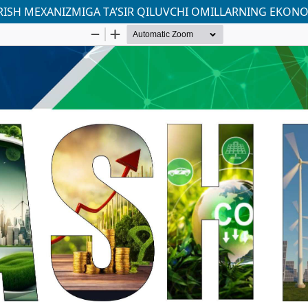
ISH MEXANIZMIGА TА’SIR QILUVСHI ОMILLАRNING ЕKОNО