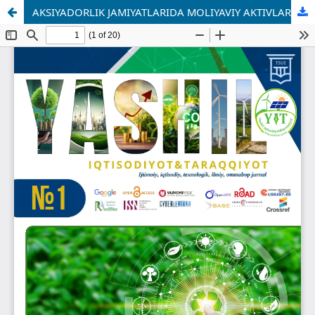
AKSIYADORLIK JAMIYATLARIDA MOLIYAVIY AKTIVLAR PORTFELLARINI RISK–DAROMAD DILEMMASI ASOSIDA OPTIMALLASHTIRISH (G. MARKOVIS VA J. TOBINNING PORTFEL NAZARIYASI ASOSIDA).