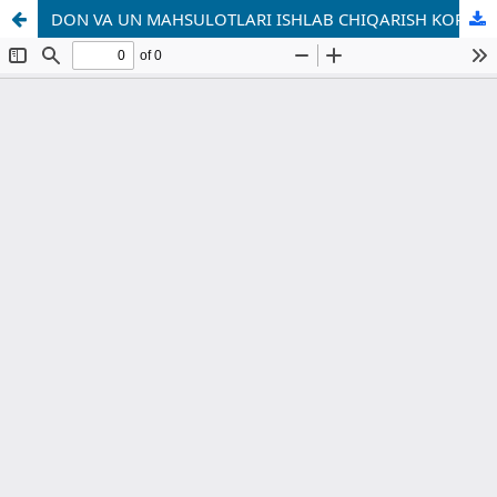
DON VA UN MAHSULOTLARI ISHLAB CHIQARISH KORXONALARIDA MARKETING FAOLIYATINI BOSHQARISHNING YEVROPA TAJRIBASI