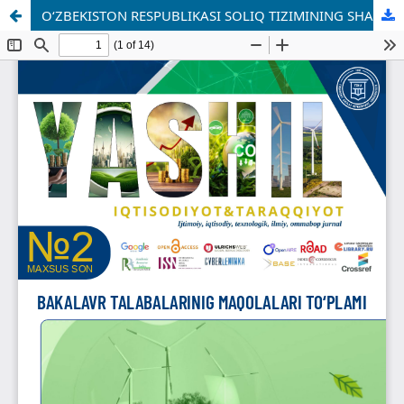
O‘ZBEKISTON RESPUBLIKASI SOLIQ TIZIMINING SHAKLLANISHI VA RIVOJLANISH BOSQICHLARI