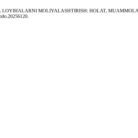
ASHIL LOYIHALARNI MOLIYALASHTIRISH: HOLAT, MUAMMOL
enodo.20256120.