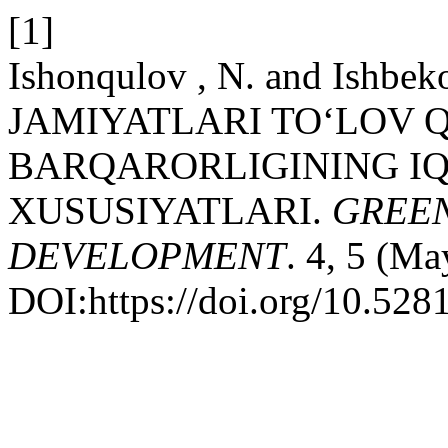
[1]
Ishonqulov , N. and Ishb
JAMIYATLARI TO‘LOV Q
BARQARORLIGINING IQ
XUSUSIYATLARI.
GREE
DEVELOPMENT
. 4, 5 (Ma
DOI:https://doi.org/10.52