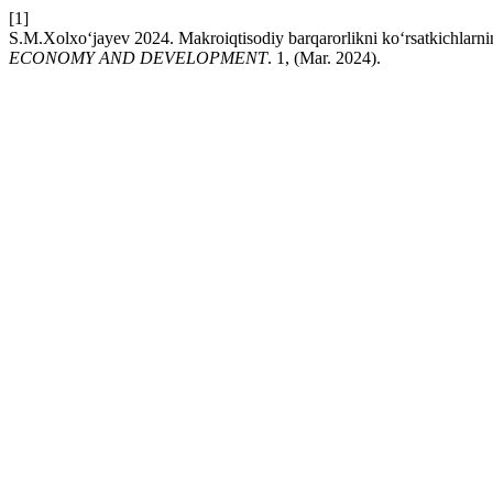
[1]
S.M.Xolxo‘jayev 2024. Makroiqtisodiy barqarorlikni ko‘rsatkichlarning 
ECONOMY AND DEVELOPMENT
. 1, (Mar. 2024).