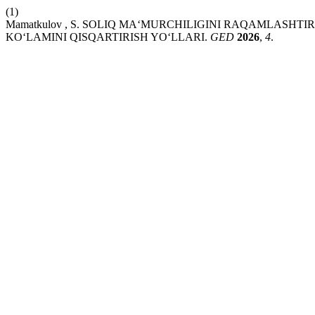
(1)
Mamatkulov , S. SOLIQ MAʻMURCHILIGINI RAQAMLASHTI
KOʻLAMINI QISQARTIRISH YOʻLLARI.
GED
2026
,
4
.